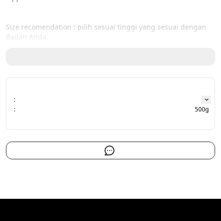
Size recomendation : pilih sesuai tinggi yang sesuai dengan 
Badan Anda. 

Toleransi perbedaan ukuran 1 - 3 cm dari size chart yang 
tertera akibat produksi massal.

Untuk size chart bisa di lihat pada slide foto akhir.
:
:
500g