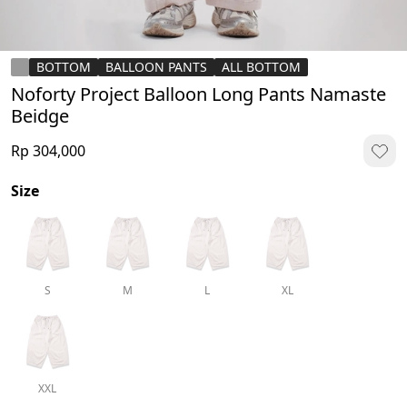
BOTTOM
BALLOON PANTS
ALL BOTTOM
Noforty Project Balloon Long Pants Namaste
Beidge
Rp 304,000
Size
S
M
L
XL
XXL